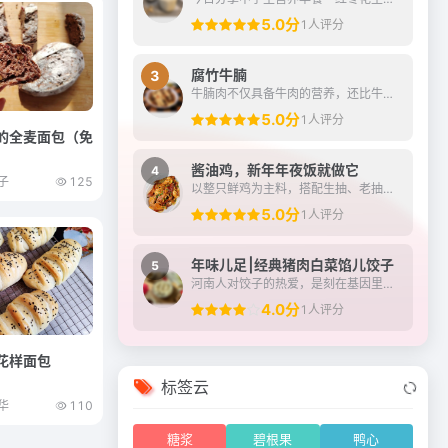
5.0分
1人评分
腐竹牛腩
3
牛腩肉不仅具备牛肉的营养，还比牛肉的口感更好，牛腩的筋膜多，炖煮之后更容易吸收汤汁的香味，跟腐竹组合相得益彰，互相补充，腐竹中也可以充分吸饱牛腩的汤汁，多吃不仅能...
5.0分
1人评分
的全麦面包（免
酱油鸡，新年年夜饭就做它
4
子
125
以整只鲜鸡为主料，搭配生抽、老抽、冰糖及姜葱等调料制成。
5.0分
1人评分
年味儿足⎮经典猪肉白菜馅儿饺子
5
河南人对饺子的热爱，是刻在基因里的家乡味、团圆的仪式感……平常宴客节气，民俗节日都会包饺子（不只是吃饺子，但是必不可少）大年三十“守岁”吃，初一早晨吃，取“更岁交...
4.0分
1人评分
花样面包
标签云
华
110
糖浆
碧根果
鸭心