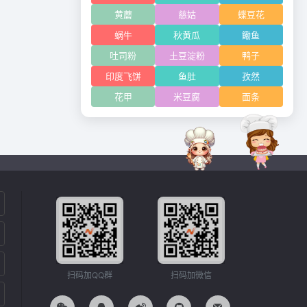
黄蘑
慈姑
蝶豆花
蜗牛
秋黄瓜
鳓鱼
吐司粉
土豆淀粉
鸭子
印度飞饼
鱼肚
孜然
花甲
米豆腐
面条
扫码加QQ群
扫码加微信