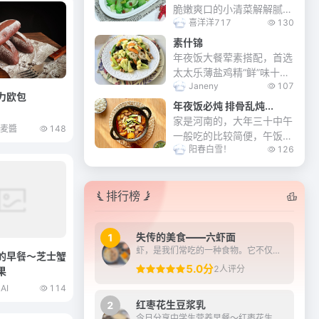
脆嫩爽口的小清菜解解腻。
喜洋洋717
130
脆而不柴，口感清脆，太美
味了。
素什锦
年夜饭大餐荤素搭配，首选
太太乐薄盐鸡精“鲜”味十
Janeny
107
足。素什锦餐桌必备素菜之
力欧包
一…素什锦菜非常美味，由
年夜饭必炖 排骨乱炖...
许多不同品种的蔬菜，水沸
家是河南的，大年三十中午
麦麦醬
148
川烫至熟。统一在锅里煸炒
一般吃的比较简便，午饭后
一下，烩在一起，加...
阳春白雪！
126
开始备馅包饺子，热凉菜等
年夜饭，我们家喜欢三十的
中午炖一锅菜，有肉有素，
排行榜
咕嘟咕嘟一大锅，配上大米
馒头真叫一个香……...
失传的美食——六虾面
1
虾，是我们常吃的一种食物。它不仅肉质鲜美，而且富含多种营养物质，对人体健康十分有益。正因为这样，诞生了许多虾类的美食。在《苏州往事》中记载了一道美味但又制作过程复...
的早餐～芝士蟹
5.0分
2人评分
果
AI
114
红枣花生豆浆乳
2
今日分享中学生营养早餐～红枣花生豆浆乳搭配炼奶蘸油条，有雀巢鹰唛炼奶加持，早餐的浓香与酥脆瞬间升华！