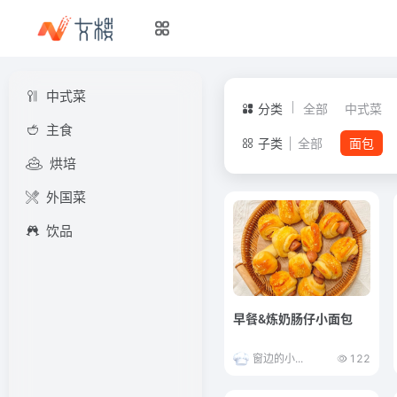
中式菜
分类
全部
中式菜
主食
子类
全部
面包
烘培
外国菜
饮品
早餐&炼奶肠仔小面包
窗边的小...
122