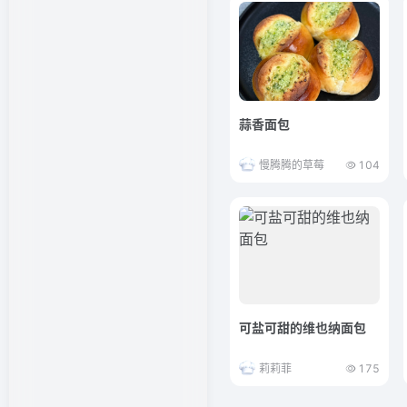
蒜香面包
慢腾腾的草莓
104
可盐可甜的维也纳面包
莉莉菲
175