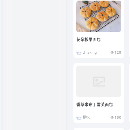
花朵板栗面包
dinaking
129
香草米布丁雪芙面包
椛吃
160