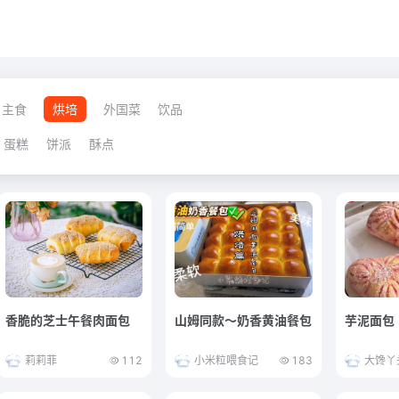
主食
烘培
外国菜
饮品
蛋糕
饼派
酥点
香脆的芝士午餐肉面包
山姆同款～奶香黄油餐包
芋泥面包
莉莉菲
112
小米粒喂食记
183
大馋丫