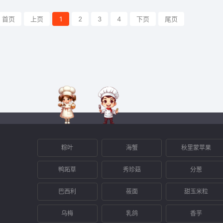
首页
上页
1
2
3
4
下页
尾页
粽叶
海蟹
秋里蒙苹果
鸭跖草
秀珍菇
分葱
巴西利
莜面
甜玉米粒
乌梅
乳鸽
香芋