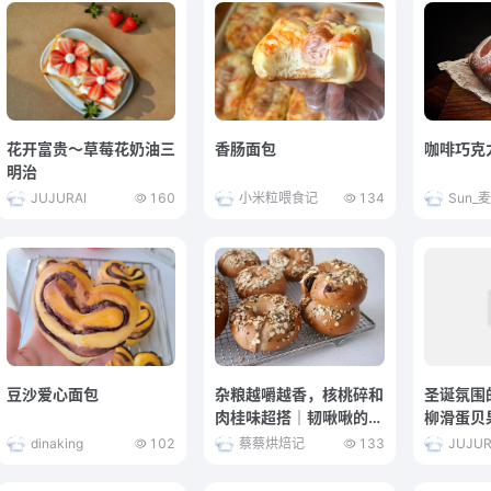
花开富贵～草莓花奶油三
香肠面包
咖啡巧克
明治
JUJURAI
160
小米粒喂食记
134
Sun_
豆沙爱心面包
杂粮越嚼越香，核桃碎和
圣诞氛围
肉桂味超搭｜韧啾啾的口
柳滑蛋贝
感太爱了！
dinaking
102
蔡蔡烘焙记
133
JUJUR