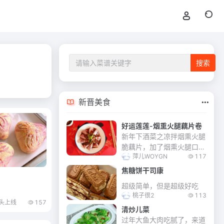
新晋美食
好运莲莲-烟熏火腿藕片卷
新年下酒菜之凉拌烟熏火腿
脆藕片，加了烟熏火腿口感
萍儿WOYGN
117
更佳丰富。 提前祝大家新
年快乐！好运连连！
焦糖饼干司康
超级简单，但是超级好吃
桃子很2
113
头上线
157
清炒儿菜
过年大鱼大肉吃腻了，来道