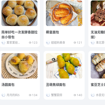
简单好吃一次发酵香甜拉
椰皇面包
无油无糖
丝小餐包
揉）
爱家爱娃...
123
妞妞妈美食
121
淮北慧
汤圆面包
丑萌焦绿面包
蜜豆芝士
月月的妈5
134
蟹蟹厨房
140
水尝无