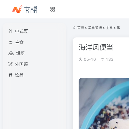
首页
>
美食菜谱
>
主食
>
饭
中式菜
主食
海洋风便当
烘培
05-16
133
外国菜
饮品