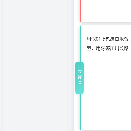
用保鲜膜包裹白米饭
型，用牙签压出纹路
步骤2