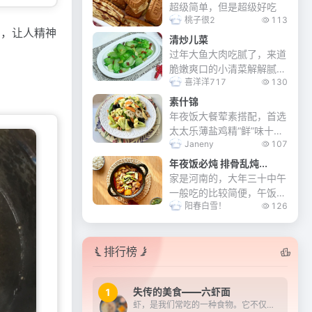
超级简单，但是超级好吃
桃子很2
113
富，让人精神
清炒儿菜
过年大鱼大肉吃腻了，来道
脆嫩爽口的小清菜解解腻。
喜洋洋717
130
脆而不柴，口感清脆，太美
味了。
素什锦
年夜饭大餐荤素搭配，首选
太太乐薄盐鸡精“鲜”味十
Janeny
107
足。素什锦餐桌必备素菜之
一…素什锦菜非常美味，由
年夜饭必炖 排骨乱炖...
许多不同品种的蔬菜，水沸
家是河南的，大年三十中午
川烫至熟。统一在锅里煸炒
一般吃的比较简便，午饭后
一下，烩在一起，加...
阳春白雪！
126
开始备馅包饺子，热凉菜等
年夜饭，我们家喜欢三十的
中午炖一锅菜，有肉有素，
排行榜
咕嘟咕嘟一大锅，配上大米
馒头真叫一个香……...
失传的美食——六虾面
1
虾，是我们常吃的一种食物。它不仅肉质鲜美，而且富含多种营养物质，对人体健康十分有益。正因为这样，诞生了许多虾类的美食。在《苏州往事》中记载了一道美味但又制作过程复...