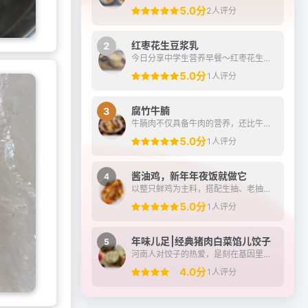
5.0分
2人评分
红枣花生豆浆乳
2
今日分享中学生营养早餐～红枣花生豆浆乳搭配炼奶蘸油条，有雀巢鹰唛炼奶加持，早餐的浓香与酥脆瞬间升华！
5.0分
1人评分
腐竹牛腩
3
牛腩肉不仅具备牛肉的营养，还比牛肉的口感更好，牛腩的筋膜多，炖煮之后更容易吸收汤汁的香味，跟腐竹组合相得益彰，互相补充，腐竹中也可以充分吸饱牛腩的汤汁，多吃不仅能...
5.0分
1人评分
酱油鸡，新年年夜饭就做它
4
以整只鲜鸡为主料，搭配生抽、老抽、冰糖及姜葱等调料制成。
5.0分
1人评分
年味儿足⎮经典猪肉白菜馅儿饺子
5
河南人对饺子的热爱，是刻在基因里的家乡味、团圆的仪式感……平常宴客节气，民俗节日都会包饺子（不只是吃饺子，但是必不可少）大年三十“守岁”吃，初一早晨吃，取“更岁交...
4.0分
1人评分