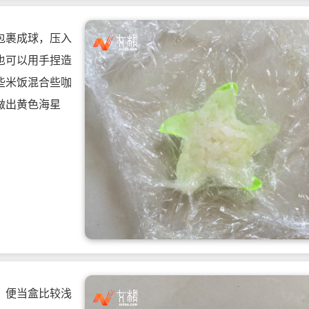
包裹成球，压入
也可以用手捏造
些米饭混合些咖
做出黄色海星
，便当盒比较浅