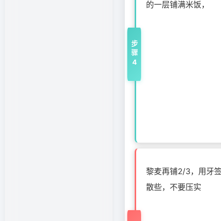
的一层铺满米饭，
步骤4
黎麦再铺2/3，用牙
散些，不要压实