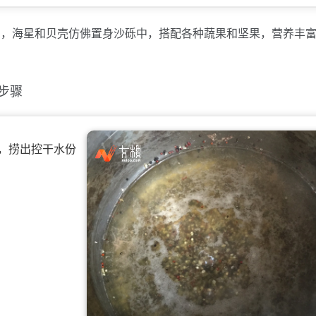
当，海星和贝壳仿佛置身沙砾中，搭配各种蔬果和坚果，营养丰
步骤
钟，捞出控干水份