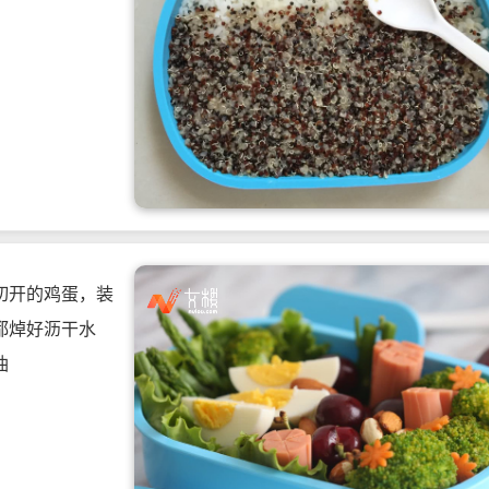
切开的鸡蛋，装
都焯好沥干水
油