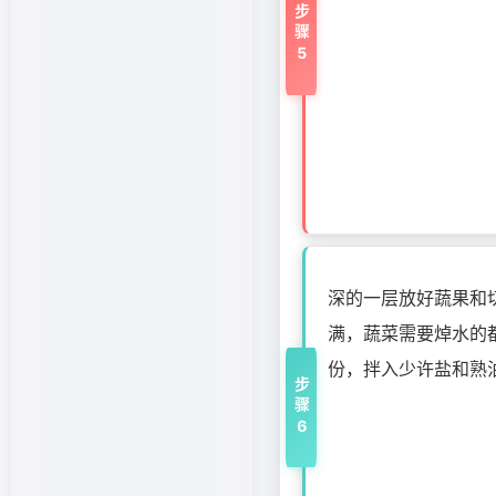
步骤5
深的一层放好蔬果和
满，蔬菜需要焯水的
份，拌入少许盐和熟
步骤6