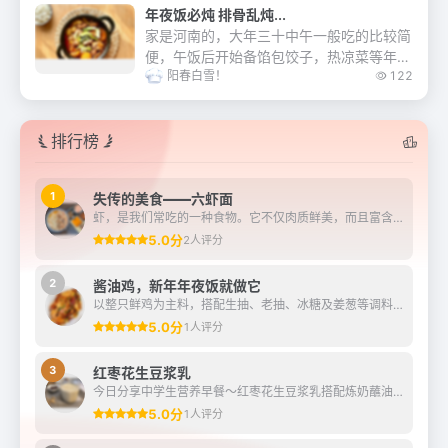
水沸川烫至熟。统一在锅里煸炒一下，烩在
年夜饭必炖 排骨乱炖...
一起，加...
家是河南的，大年三十中午一般吃的比较简
便，午饭后开始备馅包饺子，热凉菜等年夜
阳春白雪！
122
饭，我们家喜欢三十的中午炖一锅菜，有肉
有素，咕嘟咕嘟一大锅，配上大米馒头真叫
一个香……...
排行榜
1
失传的美食——六虾面
虾，是我们常吃的一种食物。它不仅肉质鲜美，而且富含多种营养物质，对人体健康十分有益。正因为这样，诞生了许多虾类的美食。在《苏州往事》中记载了一道美味但又制作过程复...
5.0分
2人评分
2
酱油鸡，新年年夜饭就做它
以整只鲜鸡为主料，搭配生抽、老抽、冰糖及姜葱等调料制成。
5.0分
1人评分
3
红枣花生豆浆乳
今日分享中学生营养早餐～红枣花生豆浆乳搭配炼奶蘸油条，有雀巢鹰唛炼奶加持，早餐的浓香与酥脆瞬间升华！
5.0分
1人评分