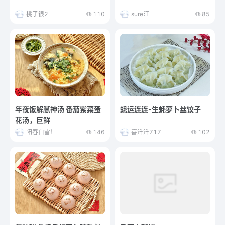
桃子很2
110
sure汪
85
年夜饭解腻神汤 番茄紫菜蛋
蚝运连连-生蚝萝卜丝饺子
花汤，巨鲜
阳春白雪！
146
喜洋洋717
102