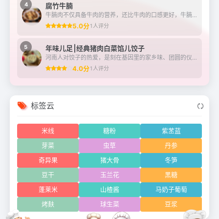
4
腐竹牛腩
牛腩肉不仅具备牛肉的营养，还比牛肉的口感更好，牛腩的筋膜多，炖煮之后更容易吸收汤汁的香味，跟腐竹组合相得益彰，互相补充，腐竹中也可以充分吸饱牛腩的汤汁，多吃不仅能...
5.0分
1人评分
5
年味儿足⎮经典猪肉白菜馅儿饺子
河南人对饺子的热爱，是刻在基因里的家乡味、团圆的仪式感……平常宴客节气，民俗节日都会包饺子（不只是吃饺子，但是必不可少）大年三十“守岁”吃，初一早晨吃，取“更岁交...
4.0分
1人评分
标签云
米线
糖粉
紫苤蓝
芽菜
虫草
丹参
奇异果
猪大骨
冬笋
豆干
玉兰花
黑糖
蓬莱米
山楂酱
马奶子葡萄
烤麸
球生菜
豆浆