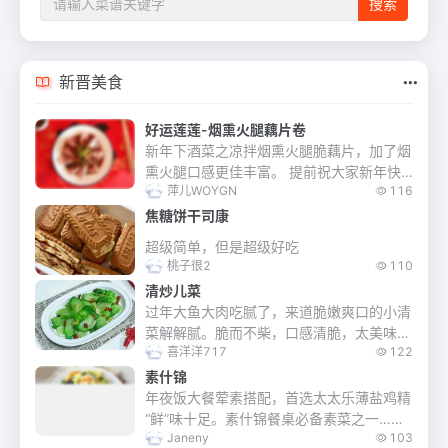
新晋美食
好运莲莲-烟熏火腿藕片卷
新年下酒菜之凉拌烟熏火腿脆藕片，加了烟
熏火腿口感更佳丰富。 提前祝大家新年快
萍儿WOYGN
116
乐！好运连连！
焦糖饼干司康
超级简单，但是超级好吃
桃子很2
110
清炒儿菜
过年大鱼大肉吃腻了，来道脆嫩爽口的小清
菜解解腻。脆而不柴，口感清脆，太美味
喜洋洋717
122
了。
素什锦
年夜饭大餐荤素搭配，首选太太乐薄盐鸡精
“鲜”味十足。素什锦餐桌必备素菜之一…素
Janeny
103
什锦菜非常美味，由许多不同品种的蔬菜，