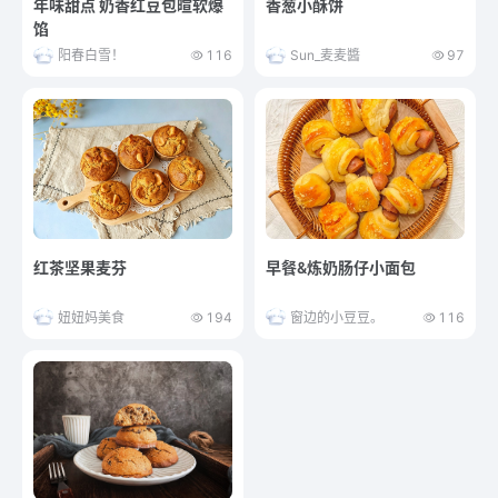
年味甜点 奶香红豆包暄软爆
香葱小酥饼
馅
阳春白雪！
116
Sun_麦麦醬
97
红茶坚果麦芬
早餐&炼奶肠仔小面包
妞妞妈美食
194
窗边的小豆豆。
116