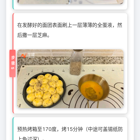
在发酵好的面团表面刷上一层薄薄的全蛋液，然
后撒一层芝麻。
步骤5
预热烤箱至170度，烤15分钟（中途可盖锡纸防
上色过深）。