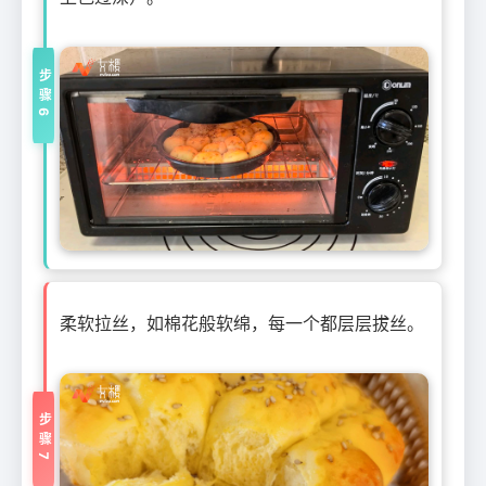
步骤6
柔软拉丝，如棉花般软绵，每一个都层层拔丝。
步骤7