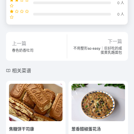
0 人
0 人
下一篇
上一篇
不用整形so easy｜巨好吃的咸
春色奶香吐司
蛋黄乳酪面包
相关菜谱
焦糖饼干司康
葱香醋椒蛋花汤