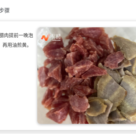
步骤
。腊肉提前一晚泡
，再用油煎黄。