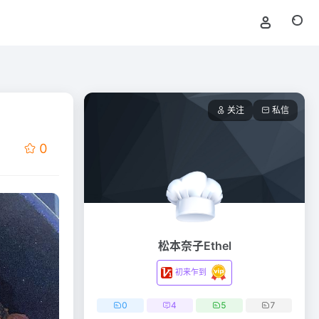
关注
私信
0
松本奈子Ethel
初来乍到
0
4
5
7