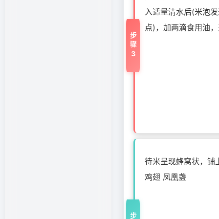
入适量清水后(米泡
点)，加两滴食用油
步骤3
待米呈现蜂窝状，铺上
鸡翅 凤凰盏