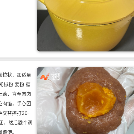
颗粒状，加适量
白胡椒粉 姜粉 糖
上劲，直至肉肉
坨肉馅，手心团
交替摔打20-
成团，然后戳个洞
凰盏使。