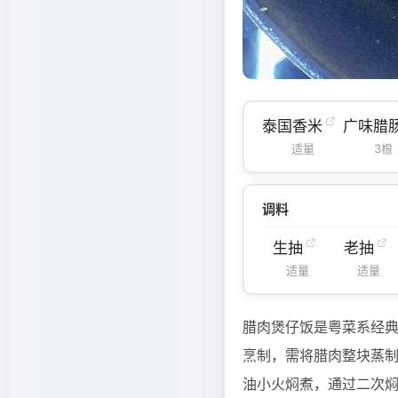
泰国香米
广味腊
适量
3根
调料
生抽
老抽
适量
适量
腊肉煲仔饭是粤菜系经
烹制，需将腊肉整块蒸
油小火焖煮，通过二次