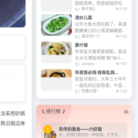
超级简单，但是超级好吃
桃子很2
110
清炒儿菜
过年大鱼大肉吃腻了，来道
脆嫩爽口的小清菜解解腻。
喜洋洋717
122
脆而不柴，口感清脆，太美
味了。
素什锦
年夜饭大餐荤素搭配，首选
太太乐薄盐鸡精“鲜”味十
Janeny
101
足。素什锦餐桌必备素菜之
一…素什锦菜非常美味，由
年夜饭必炖 排骨乱炖...
许多不同品种的蔬菜，水沸
家是河南的，大年三十中午
川烫至熟。统一在锅里煸炒
一般吃的比较简便，午饭后
一下，烩在一起，加...
阳春白雪！
122
开始备馅包饺子，热凉菜等
年夜饭，我们家喜欢三十的
中午炖一锅菜，有肉有素，
排行榜
咕嘟咕嘟一大锅，配上大米
做法采用砂锅
馒头真叫一个香……...
，再沿锅边淋
失传的美食——六虾面
1
虾，是我们常吃的一种食物。它不仅肉质鲜美，而且富含多种营养物质，对人体健康十分有益。正因为这样，诞生了许多虾类的美食。在《苏州往事》中记载了一道美味但又制作过程复...