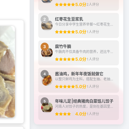
5.0分
2人评分
红枣花生豆浆乳
2
今日分享中学生营养早餐～红枣花生豆浆乳搭配炼奶蘸油条，有雀巢鹰唛炼奶加持，早餐的浓香与酥脆瞬间升华！
5.0分
1人评分
腐竹牛腩
3
牛腩肉不仅具备牛肉的营养，还比牛肉的口感更好，牛腩的筋膜多，炖煮之后更容易吸收汤汁的香味，跟腐竹组合相得益彰，互相补充，腐竹中也可以充分吸饱牛腩的汤汁，多吃不仅能...
5.0分
1人评分
酱油鸡，新年年夜饭就做它
4
以整只鲜鸡为主料，搭配生抽、老抽、冰糖及姜葱等调料制成。
5.0分
1人评分
年味儿足⎮经典猪肉白菜馅儿饺子
5
河南人对饺子的热爱，是刻在基因里的家乡味、团圆的仪式感……平常宴客节气，民俗节日都会包饺子（不只是吃饺子，但是必不可少）大年三十“守岁”吃，初一早晨吃，取“更岁交...
4.0分
1人评分