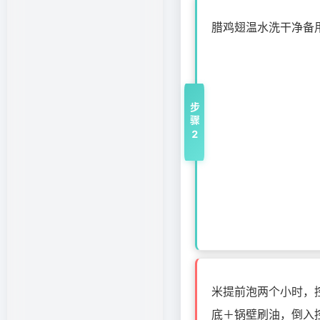
腊鸡翅温水洗干净备
步骤2
米提前泡两个小时，
底＋锅壁刷油，倒入