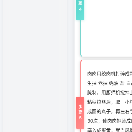
步骤4
肉肉用绞肉机打碎成
生抽 老抽 蚝油 盐 
腌制，用厨师机搅拌
粘稠拉丝后，取一小
步骤5
成圆的丸子，再左右手
30次，使肉肉抱紧
塞入咸蛋黄，就当凤