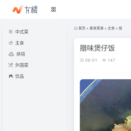
首页
>
美食菜谱
>
主食
>
饭
中式菜
主食
腊味煲仔饭
烘培
06-01
147
外国菜
饮品