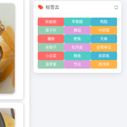
标签云
秋蛤蜊
苹果醋
鸭肫
蒿子杆
舞菇
牛肝菌
鳙鱼
鲃鱼
天麻
余柑子
牡丹皮
金塔寺瓜
小白菜
鲷鱼
吴郭鱼
菠萝蜜
节瓜
西洋参