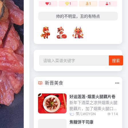
3
1
1
1
帅的不明显，丑的有特点
新晋美食
好运莲莲-烟熏火腿藕片卷
新年下酒菜之凉拌烟熏火腿
脆藕片，加了烟熏火腿口感
萍儿WOYGN
114
更佳丰富。 提前祝大家新
年快乐！好运连连！
焦糖饼干司康