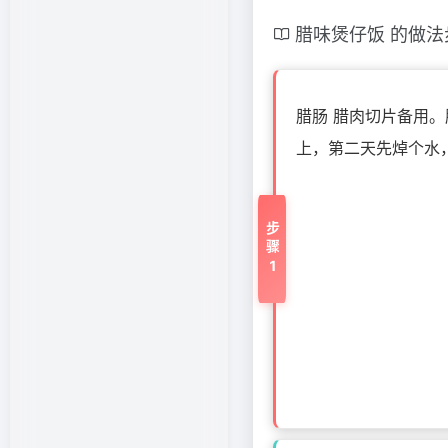
腊味煲仔饭 的做法
腊肠 腊肉切片备用
上，第二天先焯个水
步骤1