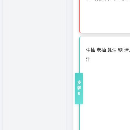
生抽 老抽 蚝油 糖 
汁
步骤6