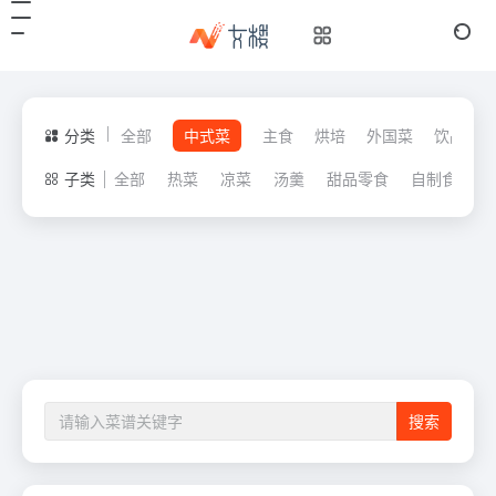
分类
全部
中式菜
主食
烘培
外国菜
饮品
子类
全部
热菜
凉菜
汤羹
甜品零食
自制食材