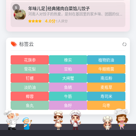
5
年味儿足⎮经典猪肉白菜馅儿饺子
河南人对饺子的热爱，是刻在基因里的家乡味、团圆的仪式感……平常宴客节气，民俗节日都会包饺子（不只是吃饺子，但是必不可少）大年三十“守岁”吃，初一早晨吃，取“更岁交...
4.0分
1人评分
标签云
花旗参
橡实
植物奶油
雪花梨
豆粕
牛眼睛菌
钉螺
大闸蟹
南瓜粉
淡奶油
鱼鳞
麦瓶草
椰蓉
牛筋
寿司米
鱼丸
鱼籽
乌枣