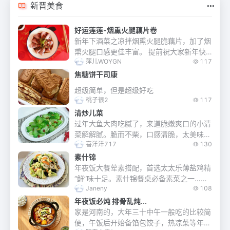
新晋美食
好运莲莲-烟熏火腿藕片卷
新年下酒菜之凉拌烟熏火腿脆藕片，加了烟
熏火腿口感更佳丰富。 提前祝大家新年快
萍儿WOYGN
117
乐！好运连连！
焦糖饼干司康
超级简单，但是超级好吃
桃子很2
117
清炒儿菜
过年大鱼大肉吃腻了，来道脆嫩爽口的小清
菜解解腻。脆而不柴，口感清脆，太美味
喜洋洋717
130
了。
素什锦
年夜饭大餐荤素搭配，首选太太乐薄盐鸡精
“鲜”味十足。素什锦餐桌必备素菜之一…素
Janeny
108
什锦菜非常美味，由许多不同品种的蔬菜，
水沸川烫至熟。统一在锅里煸炒一下，烩在
年夜饭必炖 排骨乱炖...
一起，加...
家是河南的，大年三十中午一般吃的比较简
便，午饭后开始备馅包饺子，热凉菜等年夜