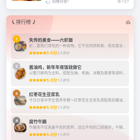
阳春白雪！
127
饭，我们家喜欢三十的中午炖一锅菜，有肉
有素，咕嘟咕嘟一大锅，配上大米馒头真叫
一个香……...
排行榜
1
失传的美食——六虾面
虾，是我们常吃的一种食物。它不仅肉质鲜美，而且富含多种营养物质，对人体健康十分有益。正因为这样，诞生了许多虾类的美食。在《苏州往事》中记载了一道美味但又制作过程复...
5.0分
2人评分
2
酱油鸡，新年年夜饭就做它
以整只鲜鸡为主料，搭配生抽、老抽、冰糖及姜葱等调料制成。
5.0分
1人评分
3
红枣花生豆浆乳
今日分享中学生营养早餐～红枣花生豆浆乳搭配炼奶蘸油条，有雀巢鹰唛炼奶加持，早餐的浓香与酥脆瞬间升华！
5.0分
1人评分
4
腐竹牛腩
牛腩肉不仅具备牛肉的营养，还比牛肉的口感更好，牛腩的筋膜多，炖煮之后更容易吸收汤汁的香味，跟腐竹组合相得益彰，互相补充，腐竹中也可以充分吸饱牛腩的汤汁，多吃不仅能...
5.0分
1人评分