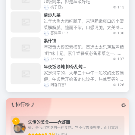
超级简单，但是超级好吃
桃子很2
113
清炒儿菜
过年大鱼大肉吃腻了，来道脆嫩爽口的小清
菜解解腻。脆而不柴，口感清脆，太美味
喜洋洋717
130
了。
素什锦
年夜饭大餐荤素搭配，首选太太乐薄盐鸡精
“鲜”味十足。素什锦餐桌必备素菜之一…素
Janeny
107
什锦菜非常美味，由许多不同品种的蔬菜，
水沸川烫至熟。统一在锅里煸炒一下，烩在
年夜饭必炖 排骨乱炖...
一起，加...
家是河南的，大年三十中午一般吃的比较简
便，午饭后开始备馅包饺子，热凉菜等年夜
阳春白雪！
126
饭，我们家喜欢三十的中午炖一锅菜，有肉
有素，咕嘟咕嘟一大锅，配上大米馒头真叫
一个香……...
排行榜
1
失传的美食——六虾面
虾，是我们常吃的一种食物。它不仅肉质鲜美，而且富含多种营养物质，对人体健康十分有益。正因为这样，诞生了许多虾类的美食。在《苏州往事》中记载了一道美味但又制作过程复...
5.0分
2人评分