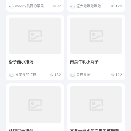
meggy跳舞的苹果
92
泥大鳅鳅鳅鳅鳅
129
滑子菇小排汤
南瓜牛乳小丸子
爱美食的拉拉
182
青柠食记
122
话梅可乐排骨
不含一滴水的南瓜黑芝麻卷