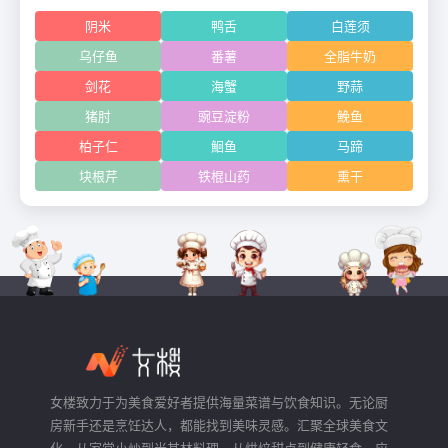
阴米
鸭舌
白莲须
乌仔鱼
番薯
全脂牛奶
剑花
海蟹
野蒜
猪肘
豌豆淀粉
鮸鱼
柏子仁
鮰鱼
马蹄
块根芹
铁棍山药
熏干
女楼致力于为美食爱好者提供海量菜谱与饮食知识。无论厨
房新手还是烹饪达人，都能找到美味灵感。汇聚全球美食文