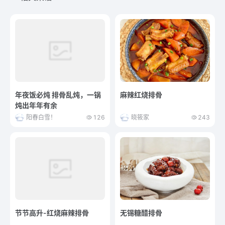
年夜饭必炖 排骨乱炖，一锅
麻辣红烧排骨
炖出年年有余
阳春白雪！
126
晓筱家
243
节节高升-红烧麻辣排骨
无锡糖醋排骨