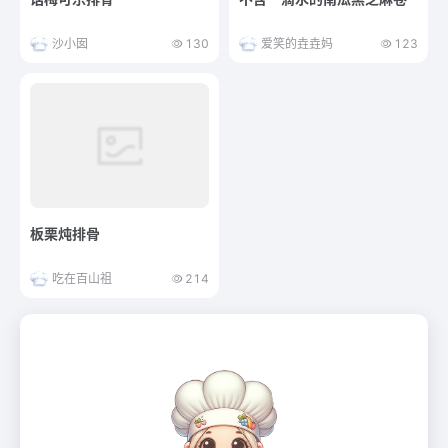
沙小囡
130
爱笑的垚垚妈
123
板栗炖排骨
吃在百山祖
214