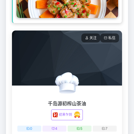
关注
私信
千岛源初榨山茶油
初来乍到
0
4
5
7