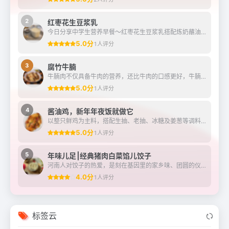
2
红枣花生豆浆乳
今日分享中学生营养早餐～红枣花生豆浆乳搭配炼奶蘸油条，有雀巢鹰唛炼奶加持，早餐的浓香与酥脆瞬间升华！
5.0分
1人评分
3
腐竹牛腩
牛腩肉不仅具备牛肉的营养，还比牛肉的口感更好，牛腩的筋膜多，炖煮之后更容易吸收汤汁的香味，跟腐竹组合相得益彰，互相补充，腐竹中也可以充分吸饱牛腩的汤汁，多吃不仅能...
5.0分
1人评分
4
酱油鸡，新年年夜饭就做它
以整只鲜鸡为主料，搭配生抽、老抽、冰糖及姜葱等调料制成。
5.0分
1人评分
5
年味儿足⎮经典猪肉白菜馅儿饺子
河南人对饺子的热爱，是刻在基因里的家乡味、团圆的仪式感……平常宴客节气，民俗节日都会包饺子（不只是吃饺子，但是必不可少）大年三十“守岁”吃，初一早晨吃，取“更岁交...
4.0分
1人评分
标签云