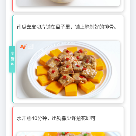
南瓜去皮切片铺在盘子里，铺上腌制好的排骨。
步骤4
水开蒸40分钟，出锅撒少许葱花即可