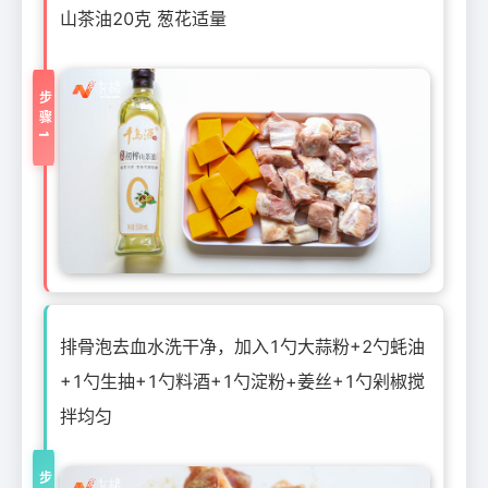
山茶油20克 葱花适量
步骤1
排骨泡去血水洗干净，加入1勺大蒜粉+2勺蚝油
+1勺生抽+1勺料酒+1勺淀粉+姜丝+1勺剁椒搅
拌均匀