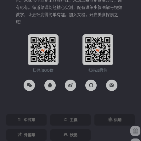
化，从家常小炒到米其林料理，从烘焙甜点到健康轻食，应
有尽有。每道菜谱均经精心实测，配有详细步骤图解与视频
教学，让烹饪变得简单有趣。加入女楼，开启美食探索之
旅！
扫码加QQ群
扫码加微信
中式菜
主食
烘培
外国菜
饮品