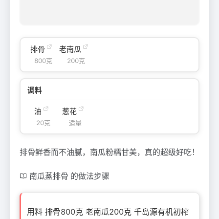
排骨
老南瓜
800克
200克
调料
油
葱花
20克
适量
排骨鲜香而不油腻，南瓜粉糯甘美，真的超级好吃！
南瓜蒸排骨 的做法步骤
用料 排骨800克 老南瓜200克 千岛源有机初榨