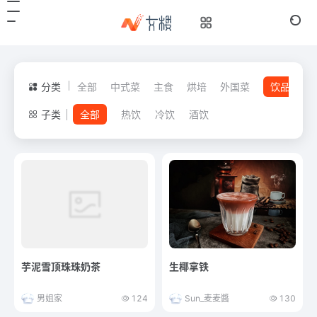
分类
全部
中式菜
主食
烘培
外国菜
饮品
子类
全部
热饮
冷饮
酒饮
芋泥雪顶珠珠奶茶
生椰拿铁
男姐家
124
Sun_麦麦醬
130