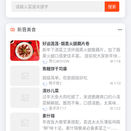
新晋美食
好运莲莲-烟熏火腿藕片卷
新年下酒菜之凉拌烟熏火腿脆藕片，加了烟
熏火腿口感更佳丰富。 提前祝大家新年快
萍儿WOYGN
116
乐！好运连连！
焦糖饼干司康
超级简单，但是超级好吃
桃子很2
110
清炒儿菜
过年大鱼大肉吃腻了，来道脆嫩爽口的小清
菜解解腻。脆而不柴，口感清脆，太美味
喜洋洋717
122
了。
素什锦
年夜饭大餐荤素搭配，首选太太乐薄盐鸡精
“鲜”味十足。素什锦餐桌必备素菜之一…素