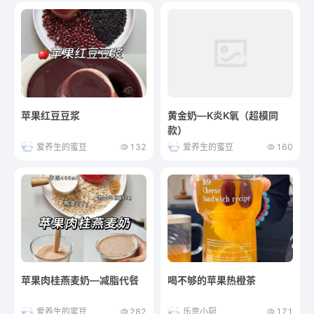
苹果红豆豆浆
黄金奶—K炎K氧（超模同
款）
爱养生的蜜豆
132
爱养生的蜜豆
160
苹果肉桂燕麦奶—减脂代餐
喝不够的苹果热橙茶
爱养生的蜜豆
282
乐思小厨
171