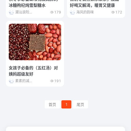
冰糖枸杞炖雪梨糖水
好喝又解渴，暖胃又健康
潮汕浪险...
179
海风的韵味
172
女孩子必备的（五红汤）对
姨妈超级友好
素素的减...
191
首页
1
尾页