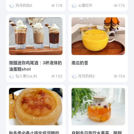
月月的妈5
176
火镀红叶
175
微醺迷你鸡尾酒｜3杯液体奶
南瓜奶昔
油蛋糕shot
仙人掌CoLIN
132
月月的妈5
154
秋冬季必备止咳化痰润肺的
自制冬日热饮水果茶，酸甜