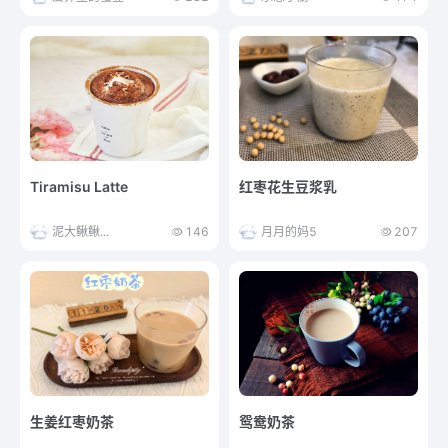
Tiramisu Latte
红枣花生豆浆乳
泥大鳅鳅...
146
月月的妈5
207
生姜红枣奶茶
鸳鸯奶茶