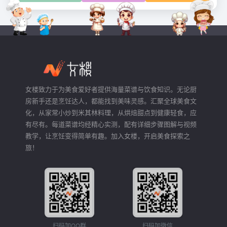
女楼致力于为美食爱好者提供海量菜谱与饮食知识。无论厨
房新手还是烹饪达人，都能找到美味灵感。汇聚全球美食文
化，从家常小炒到米其林料理，从烘焙甜点到健康轻食，应
有尽有。每道菜谱均经精心实测，配有详细步骤图解与视频
教学，让烹饪变得简单有趣。加入女楼，开启美食探索之
旅！
扫码加QQ群
扫码加微信