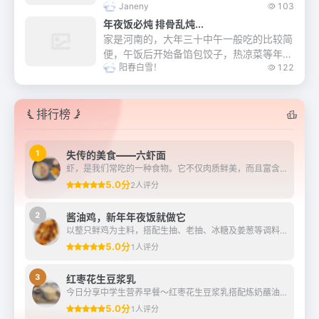
Janeny
103
什锦菜非常美味，由许多不同品种的蔬菜，
水沸川烫至熟。统一在锅里煸炒一下，烩在
年夜饭必炖 排骨乱炖...
一起，加...
家是河南的，大年三十中午一般吃的比较简
便，午饭后开始备馅包饺子，热凉菜等年夜
阳春白雪！
122
饭，我们家喜欢三十的中午炖一锅菜，有肉
有素，咕嘟咕嘟一大锅，配上大米馒头真叫
一个香……...
排行榜
1
失传的美食——六虾面
虾，是我们常吃的一种食物。它不仅肉质鲜美，而且富含多种营养物质，对人体健康十分有益。正因为这样，诞生了许多虾类的美食。在《苏州往事》中记载了一道美味但又制作过程复...
5.0分
2人评分
2
酱油鸡，新年年夜饭就做它
以整只鲜鸡为主料，搭配生抽、老抽、冰糖及姜葱等调料制成。
5.0分
1人评分
3
红枣花生豆浆乳
今日分享中学生营养早餐～红枣花生豆浆乳搭配炼奶蘸油条，有雀巢鹰唛炼奶加持，早餐的浓香与酥脆瞬间升华！
5.0分
1人评分