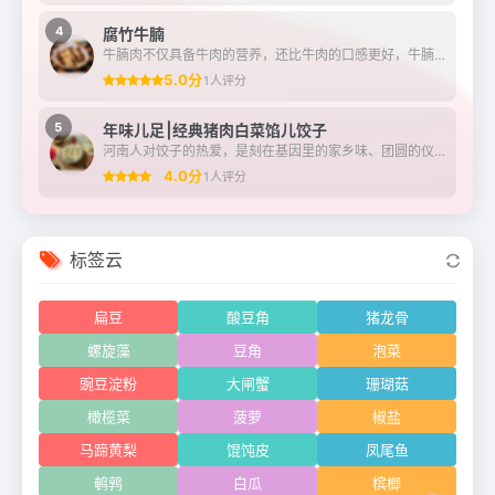
4
腐竹牛腩
牛腩肉不仅具备牛肉的营养，还比牛肉的口感更好，牛腩的筋膜多，炖煮之后更容易吸收汤汁的香味，跟腐竹组合相得益彰，互相补充，腐竹中也可以充分吸饱牛腩的汤汁，多吃不仅能...
5.0分
1人评分
5
年味儿足⎮经典猪肉白菜馅儿饺子
河南人对饺子的热爱，是刻在基因里的家乡味、团圆的仪式感……平常宴客节气，民俗节日都会包饺子（不只是吃饺子，但是必不可少）大年三十“守岁”吃，初一早晨吃，取“更岁交...
4.0分
1人评分
标签云
扁豆
酸豆角
猪龙骨
螺旋藻
豆角
泡菜
豌豆淀粉
大闸蟹
珊瑚菇
橄榄菜
菠萝
椒盐
马蹄黄梨
馄饨皮
凤尾鱼
鹌鹑
白瓜
槟榔