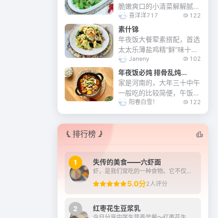
脆嫩爽口的小清菜解解腻。
喜洋洋717
122
脆而不柴，口感清脆，太美
味了。
素什锦
年夜饭大餐荤素搭配，首选
太太乐薄盐鸡精“鲜”味十
Janeny
102
足。素什锦餐桌必备素菜之
一…素什锦菜非常美味，由
年夜饭必炖 排骨乱炖...
许多不同品种的蔬菜，水沸
家是河南的，大年三十中午
川烫至熟。统一在锅里煸炒
一般吃的比较简便，午饭后
一下，烩在一起，加...
阳春白雪！
122
开始备馅包饺子，热凉菜等
年夜饭，我们家喜欢三十的
中午炖一锅菜，有肉有素，
排行榜
咕嘟咕嘟一大锅，配上大米
馒头真叫一个香……...
失传的美食——六虾面
1
虾，是我们常吃的一种食物。它不仅肉质鲜美，而且富含多种营养物质，对人体健康十分有益。正因为这样，诞生了许多虾类的美食。在《苏州往事》中记载了一道美味但又制作过程复...
5.0分
2人评分
红枣花生豆浆乳
2
今日分享中学生营养早餐～红枣花生豆浆乳搭配炼奶蘸油条，有雀巢鹰唛炼奶加持，早餐的浓香与酥脆瞬间升华！