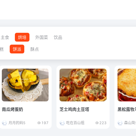
主食
烘培
外国菜
饮品
糕
饼派
酥点
南瓜烤蛋奶
芝士鸡肉土豆塔
黑松露牧
月月的妈5
197
吃在百山祖
223
森山简