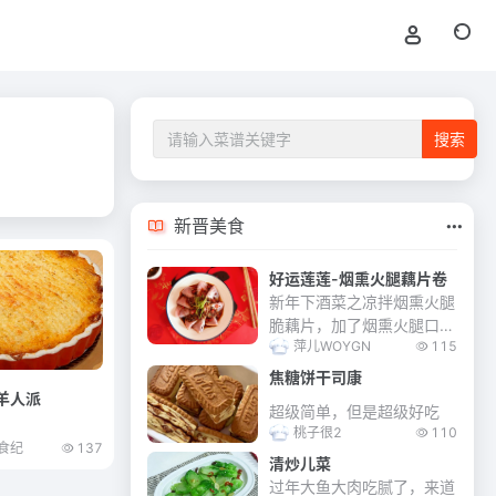
新晋美食
好运莲莲-烟熏火腿藕片卷
新年下酒菜之凉拌烟熏火腿
脆藕片，加了烟熏火腿口感
萍儿WOYGN
115
更佳丰富。 提前祝大家新
年快乐！好运连连！
焦糖饼干司康
羊人派
超级简单，但是超级好吃
桃子很2
110
食纪
137
清炒儿菜
过年大鱼大肉吃腻了，来道