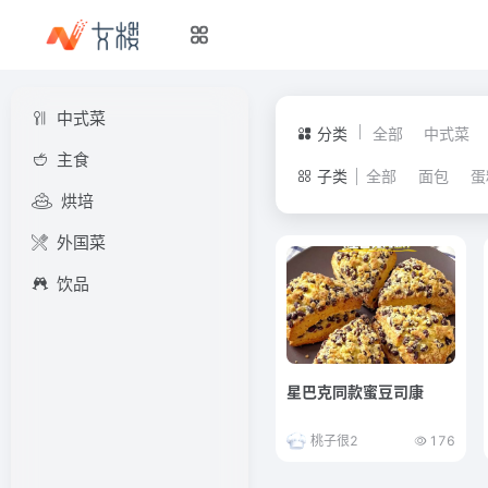
中式菜
分类
全部
中式菜
主食
子类
全部
面包
蛋
烘培
外国菜
饮品
星巴克同款蜜豆司康
桃子很2
176