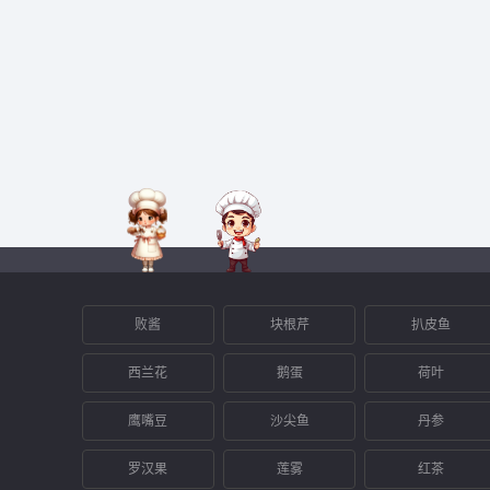
败酱
块根芹
扒皮鱼
西兰花
鹅蛋
荷叶
鹰嘴豆
沙尖鱼
丹参
罗汉果
莲雾
红茶