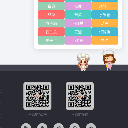
白贝
桔梗
淡竹叶
韭菜
苦菜
水果藕
气泡酒
马郁兰
葫芦
白兰瓜
豆渣
虹鳟鱼
瓜子仁
小麦粉
牛油
扫码加QQ群
扫码加微信